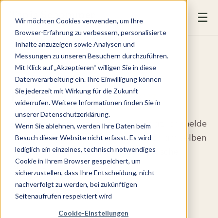
Tanja Schommer
☰
Wir möchten Cookies verwenden, um Ihre
HEBAMME · HORMONCOACH · YOGA
Browser-Erfahrung zu verbessern, personalisierte
Start
› Kontakt
Inhalte anzuzeigen sowie Analysen und
Messungen zu unseren Besuchern durchzuführen.
Mit Klick auf „Akzeptieren“ willigen Sie in diese
SCHREIB MIR
Datenverarbeitung ein. Ihre Einwilligung können
Lass uns
sprechen
.
Sie jederzeit mit Wirkung für die Zukunft
widerrufen. Weitere Informationen finden Sie in
unserer
Datenschutzerklärung
.
Erzähl mir kurz, was dich beschäftigt. Ich melde
Wenn Sie ablehnen, werden Ihre Daten beim
mich persönlich bei dir — meist noch am selben
Besuch dieser Website nicht erfasst. Es wird
lediglich ein einzelnes, technisch notwendiges
Tag. Kein Callcenter, keine automatische
Cookie in Ihrem Browser gespeichert, um
Antwort.
sicherzustellen, dass Ihre Entscheidung, nicht
nachverfolgt zu werden, bei zukünftigen
Seitenaufrufen respektiert wird
Cookie-Einstellungen